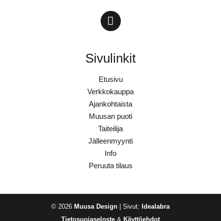
Sivulinkit
Etusivu
Verkkokauppa
Ajankohtaista
Muusan puoti
Taiteilija
Jälleenmyynti
Info
Peruuta tilaus
© 2026
Muusa Design
| Sivut:
Idealabra
Tietosuojaseloste
&
Käyttöehdot