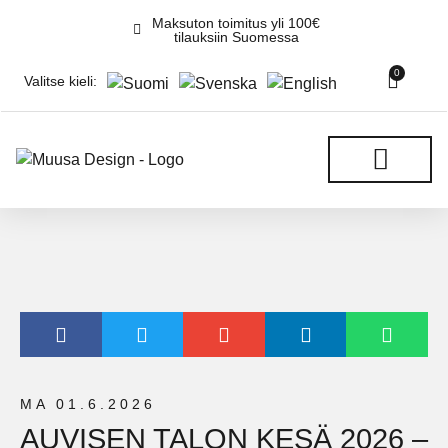
Maksuton toimitus yli 100€
tilauksiin Suomessa
0
Valitse kieli:
REKITEHTAAN GALLERIA
MA 01.6.2026
AUVISEN TALON KESÄ 2026 –