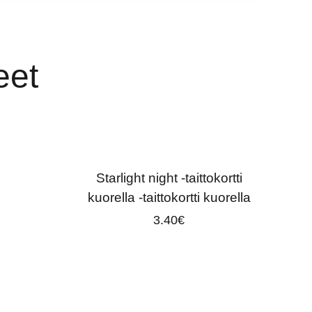
eet
Starlight night -taittokortti
kuorella -taittokortti kuorella
3.40
€