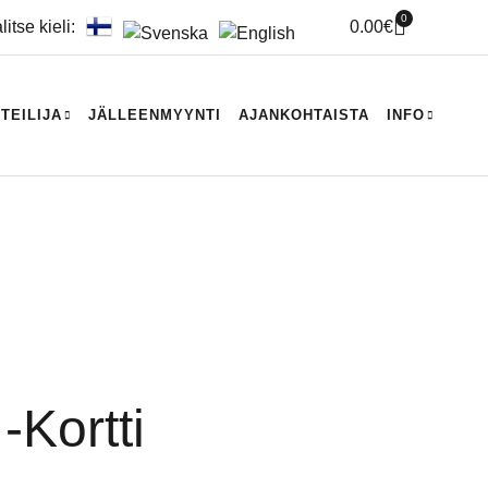
0
litse kieli:
0.00
€
ITEILIJA
JÄLLEENMYYNTI
AJANKOHTAISTA
INFO
-kortti