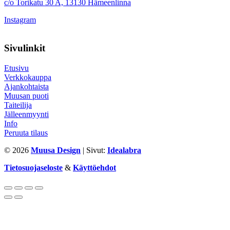
c/o Torikatu 30 A, 13130 Hämeenlinna
Instagram
Sivulinkit
Etusivu
Verkkokauppa
Ajankohtaista
Muusan puoti
Taiteilija
Jälleenmyynti
Info
Peruuta tilaus
© 2026
Muusa Design
| Sivut:
Idealabra
Tietosuojaseloste
&
Käyttöehdot