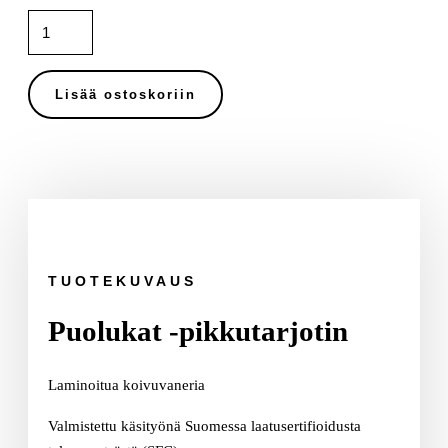
Puolukat
-
pikkutarjotin
määrä
Lisää ostoskoriin
TUOTEKUVAUS
Puolukat -pikkutarjotin
Laminoitua koivuvaneria
Valmistettu käsityönä Suomessa laatusertifioidusta