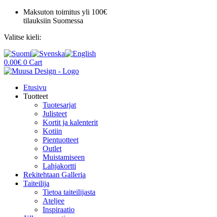
Mene
Maksuton toimitus yli 100€
sisältöön
tilauksiin Suomessa
Valitse kieli:
0.00
€
0
Cart
Etusivu
Tuotteet
Tuotesarjat
Julisteet
Kortit ja kalenterit
Kotiin
Pientuotteet
Outlet
Muistamiseen
Lahjakortti
Rekitehtaan Galleria
Taiteilija
Tietoa taiteilijasta
Ateljee
Inspiraatio