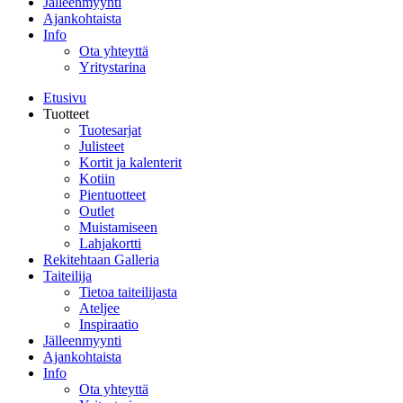
Jälleenmyynti
Ajankohtaista
Info
Ota yhteyttä
Yritystarina
Etusivu
Tuotteet
Tuotesarjat
Julisteet
Kortit ja kalenterit
Kotiin
Pientuotteet
Outlet
Muistamiseen
Lahjakortti
Rekitehtaan Galleria
Taiteilija
Tietoa taiteilijasta
Ateljee
Inspiraatio
Jälleenmyynti
Ajankohtaista
Info
Ota yhteyttä