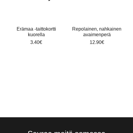
Erämaa -taittokortti
Repolainen, nahkainen
kuorella
avaimenperä
3.40
€
12.90
€