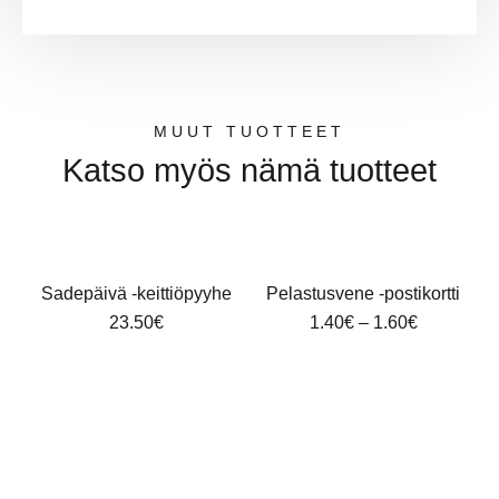
MUUT TUOTTEET
Katso myös nämä tuotteet
Sadepäivä -keittiöpyyhe
Pelastusvene -postikortti
23.50
€
1.40
€
–
1.60
€
T